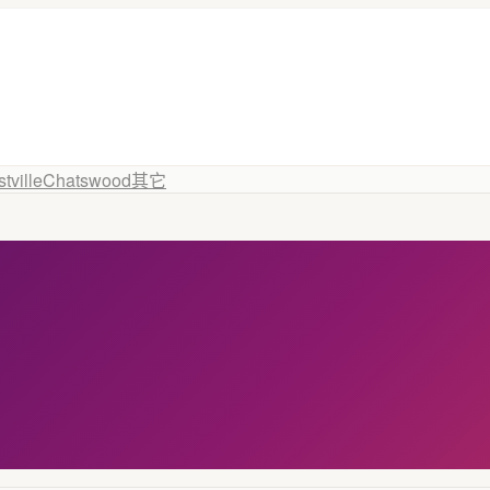
tville
Chatswood
其它