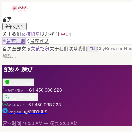
首页
全部女孩
关于我们
女孩招募
联系我们
中
|
EN
贵宾注册
贵宾登录
首页
全部女孩
女孩招募
关于我们
联系我们
City
Burwood
Hurs
EN
加载…
客服 & 预订
517xxx
Line
：
+61 450 938 223
短信 / 电话
：
Bhhkf001
微信
：
+61 450 938 223
WhatsApp
：
@bhh100s
Telegram
：
营业时间 10:00 AM — 凌晨 2:00 AM